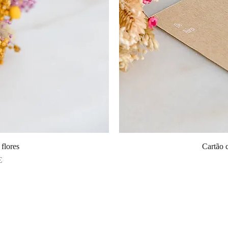
rápida
Visua
flores
Cartão
€