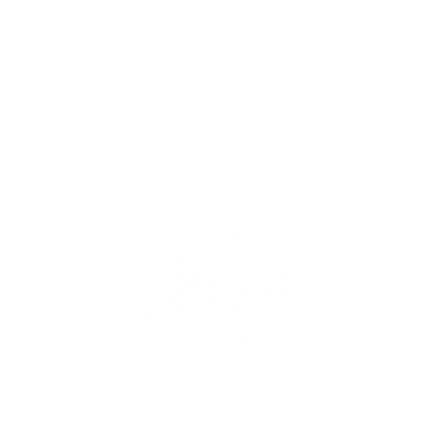
Rua Barto
140