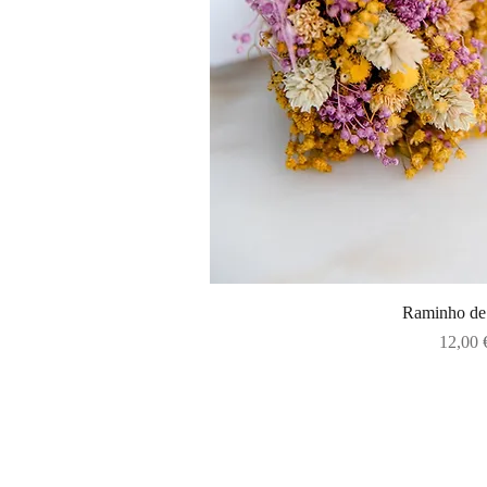
Visualização 
Raminho de 
Preço
12,00 