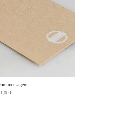
lização rápida
 com mensagem
Preço
1,00 €