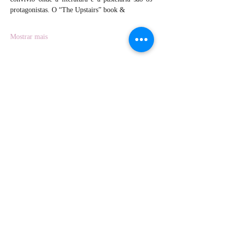
protagonistas. O “The Upstairs” book &
Mostrar mais
Compartilhe esse evento
Rua Bartolomeu Dias, nº. 94,